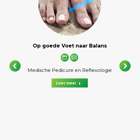
Op goede Voet naar Balans
Personal
E-
blog
mail
Medische Pedicure en Reflexologie
/
Lees meer
website