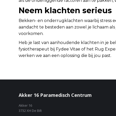
als de onderliggende factoren aan te pakken,
Neem klachten serieus
Bekken- en onderrugklachten waarbij stress een 
aandacht te besteden aan zowel je lichaam als
voorkomen.
Heb je last van aanhoudende klachten in je 
fysiotherapeut bij Fydee Vitae of het Rug Exp
werken we aan een oplossing die bij jou past.
Akker 16 Paramedisch Centrum
Akker 16
3732 XH De Bilt