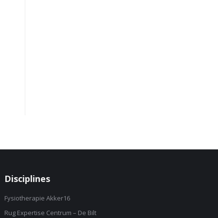
Disciplines
Fysiotherapie Akker16
Rug Expertise Centrum – De Bilt