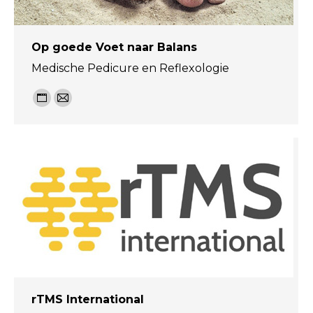
Op goede Voet naar Balans
Medische Pedicure en Reflexologie
Personal
E-
blog
mail
/
website
rTMS International