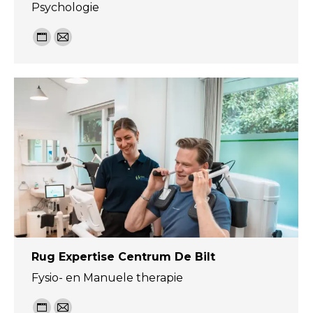
Psychologie
Personal
E-
blog
mail
/
website
Rug Expertise Centrum De Bilt
Fysio- en Manuele therapie